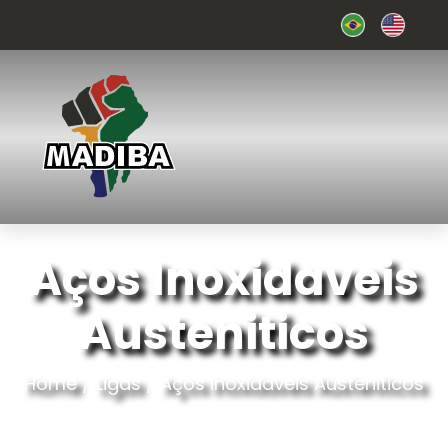
Aços Inoxidaveis
Austeniticos
Home
/
Ligas
/
Aços Inoxidaveis Austeniticos