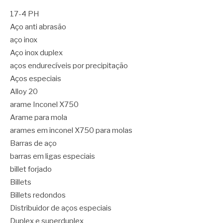
17-4 PH
Aço anti abrasão
aço inox
Aço inox duplex
aços endurecíveis por precipitação
Aços especiais
Alloy 20
arame Inconel X750
Arame para mola
arames em inconel X750 para molas
Barras de aço
barras em ligas especiais
billet forjado
Billets
Billets redondos
Distribuidor de aços especiais
Duplex e superduplex