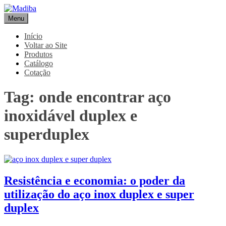
Pular
para
Menu
Madiba
Líder de Importação e Distribuição de Ligas Especiais
o
conteúdo
Início
Voltar ao Site
Produtos
Catálogo
Cotação
Tag:
onde encontrar aço
inoxidável duplex e
superduplex
Resistência e economia: o poder da
utilização do aço inox duplex e super
duplex