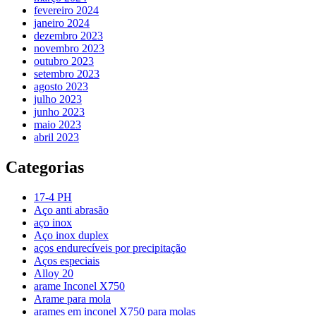
fevereiro 2024
janeiro 2024
dezembro 2023
novembro 2023
outubro 2023
setembro 2023
agosto 2023
julho 2023
junho 2023
maio 2023
abril 2023
Categorias
17-4 PH
Aço anti abrasão
aço inox
Aço inox duplex
aços endurecíveis por precipitação
Aços especiais
Alloy 20
arame Inconel X750
Arame para mola
arames em inconel X750 para molas