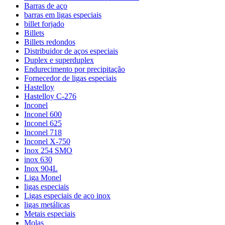
Barras de aço
barras em ligas especiais
billet forjado
Billets
Billets redondos
Distribuidor de aços especiais
Duplex e superduplex
Endurecimento por precipitação
Fornecedor de ligas especiais
Hastelloy
Hastelloy C-276
Inconel
Inconel 600
Inconel 625
Inconel 718
Inconel X-750
Inox 254 SMO
inox 630
Inox 904L
Liga Monel
ligas especiais
Ligas especiais de aço inox
ligas metálicas
Metais especiais
Molas