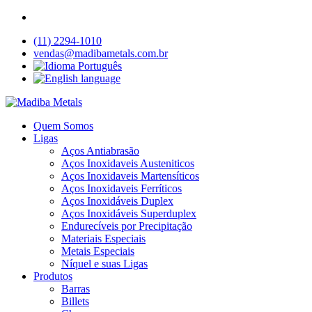
(11) 2294-1010
vendas@madibametals.com.br
Quem Somos
Ligas
Aços Antiabrasão
Aços Inoxidaveis Austeniticos
Aços Inoxidaveis Martensíticos
Aços Inoxidaveis Ferríticos
Aços Inoxidáveis Duplex
Aços Inoxidáveis Superduplex
Endurecíveis por Precipitação
Materiais Especiais
Metais Especiais
Níquel e suas Ligas
Produtos
Barras
Billets