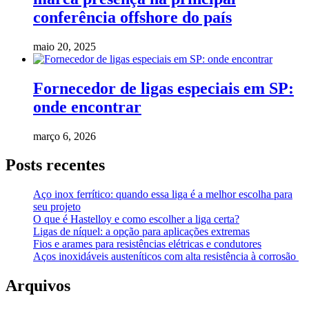
conferência offshore do país
maio 20, 2025
Fornecedor de ligas especiais em SP:
onde encontrar
março 6, 2026
Posts recentes
Aço inox ferrítico: quando essa liga é a melhor escolha para
seu projeto
O que é Hastelloy e como escolher a liga certa?
Ligas de níquel: a opção para aplicações extremas
Fios e arames para resistências elétricas e condutores
Aços inoxidáveis austeníticos com alta resistência à corrosão
Arquivos