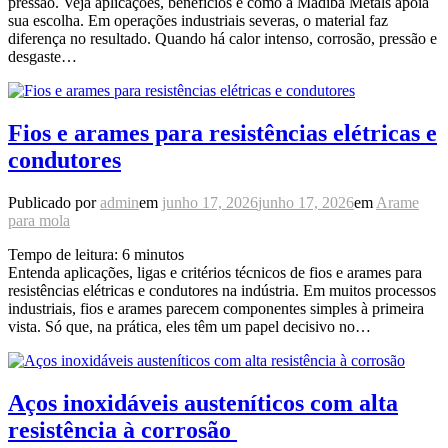
pressão. Veja aplicações, benefícios e como a Madiba Metals apoia
sua escolha. Em operações industriais severas, o material faz
diferença no resultado. Quando há calor intenso, corrosão, pressão e
desgaste…
Fios e arames para resistências elétricas e
condutores
Publicado por
admin
em
junho 17, 2026
junho 17, 2026
em
Arame
para mola
Tempo de leitura:
6
minutos
Entenda aplicações, ligas e critérios técnicos de fios e arames para
resistências elétricas e condutores na indústria. Em muitos processos
industriais, fios e arames parecem componentes simples à primeira
vista. Só que, na prática, eles têm um papel decisivo no…
Aços inoxidáveis austeníticos com alta
resistência à corrosão