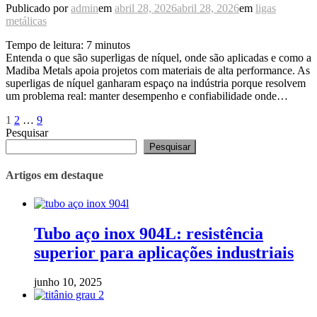
Publicado por
admin
em
abril 28, 2026
abril 28, 2026
em
ligas
metálicas
Tempo de leitura:
7
minutos
Entenda o que são superligas de níquel, onde são aplicadas e como a
Madiba Metals apoia projetos com materiais de alta performance. As
superligas de níquel ganharam espaço na indústria porque resolvem
um problema real: manter desempenho e confiabilidade onde…
Paginação
Página
Página
Página
1
2
…
9
Pesquisar
de
Pesquisar
posts
Artigos em destaque
Tubo aço inox 904L: resistência
superior para aplicações industriais
junho 10, 2025