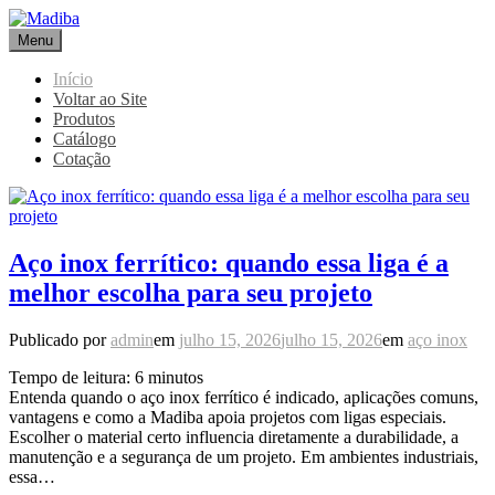
Pular
para
Menu
Líder de Importação e Distribuição de Ligas Especiais
o
Madiba
conteúdo
Início
Voltar ao Site
Produtos
Catálogo
Cotação
Aço inox ferrítico: quando essa liga é a
melhor escolha para seu projeto
Publicado por
admin
em
julho 15, 2026
julho 15, 2026
em
aço inox
Tempo de leitura:
6
minutos
Entenda quando o aço inox ferrítico é indicado, aplicações comuns,
vantagens e como a Madiba apoia projetos com ligas especiais.
Escolher o material certo influencia diretamente a durabilidade, a
manutenção e a segurança de um projeto. Em ambientes industriais,
essa…