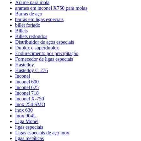
Arame para mola
arames em inconel X750 para molas
Barras de aço
barras em ligas especiais
billet forjado
Billets
Billets redondos
Distribuidor de aços especiais
Duplex e superduplex
Endurecimento por precipitação
Fornecedor de ligas especiais
Hastelloy
Hastelloy C-276
Inconel
Inconel 600
Inconel 625
Inconel 718
Inconel X-750
Inox 254 SMO
inox 630
Inox 904L
Liga Monel
ligas especiais
Ligas especiais de aço inox
ligas metálicas