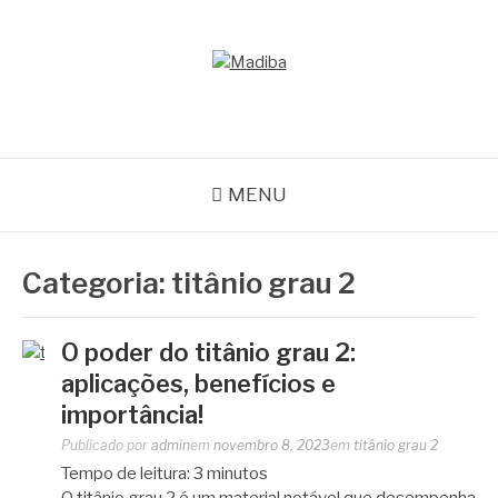
Pular
para
o
MADIBA
conteúdo
Líder de Importação e Distribuição de Ligas Especiais
MENU
Categoria:
titânio grau 2
O poder do titânio grau 2:
aplicações, benefícios e
importância!
Publicado por
admin
em
novembro 8, 2023
em
titânio grau 2
Tempo de leitura:
3
minutos