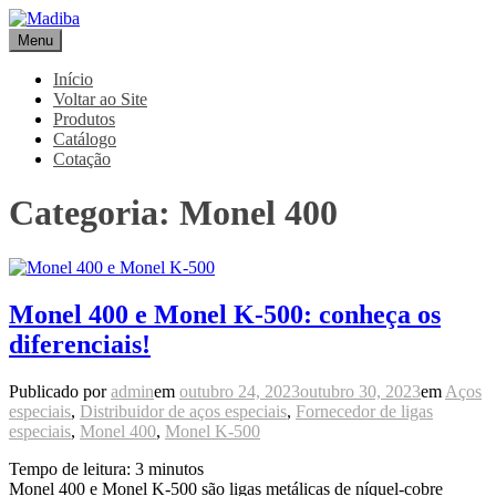
Pular
para
Menu
Madiba
Líder de Importação e Distribuição de Ligas Especiais
o
conteúdo
Início
Voltar ao Site
Produtos
Catálogo
Cotação
Categoria:
Monel 400
Monel 400 e Monel K-500: conheça os
diferenciais!
Publicado por
admin
em
outubro 24, 2023
outubro 30, 2023
em
Aços
especiais
,
Distribuidor de aços especiais
,
Fornecedor de ligas
especiais
,
Monel 400
,
Monel K-500
Tempo de leitura:
3
minutos
Monel 400 e Monel K-500 são ligas metálicas de níquel-cobre