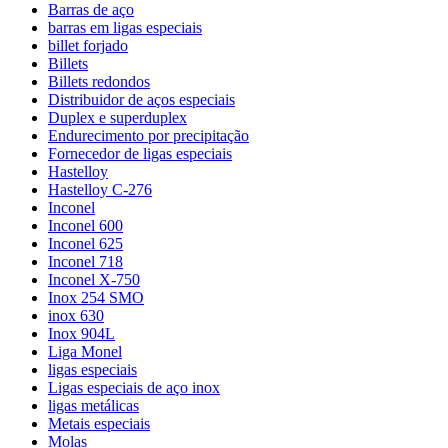
Barras de aço
barras em ligas especiais
billet forjado
Billets
Billets redondos
Distribuidor de aços especiais
Duplex e superduplex
Endurecimento por precipitação
Fornecedor de ligas especiais
Hastelloy
Hastelloy C-276
Inconel
Inconel 600
Inconel 625
Inconel 718
Inconel X-750
Inox 254 SMO
inox 630
Inox 904L
Liga Monel
ligas especiais
Ligas especiais de aço inox
ligas metálicas
Metais especiais
Molas