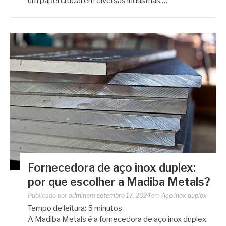
um papel crucial em diversas indústrias,…
Fornecedora de aço inox duplex:
por que escolher a Madiba Metals?
Publicado por
admin
em
setembro 17, 2024
em
Aço inox duplex
Tempo de leitura:
5
minutos
A Madiba Metals é a fornecedora de aço inox duplex