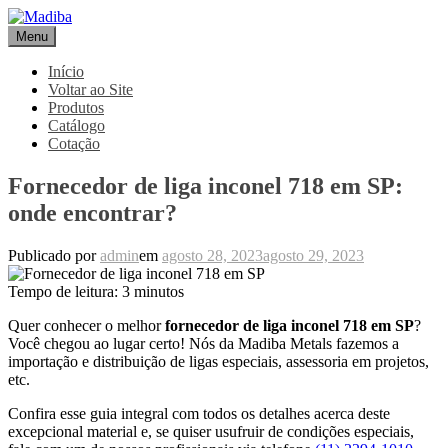
Pular
para
Menu
Madiba
Líder de Importação e Distribuição de Ligas Especiais
o
conteúdo
Início
Voltar ao Site
Produtos
Catálogo
Cotação
Fornecedor de liga inconel 718 em SP:
onde encontrar?
Publicado por
admin
em
agosto 28, 2023
agosto 29, 2023
Tempo de leitura:
3
minutos
Quer conhecer o melhor
fornecedor de liga inconel 718 em SP
?
Você chegou ao lugar certo! Nós da Madiba Metals fazemos a
importação e distribuição de ligas especiais, assessoria em projetos,
etc.
Confira esse guia integral com todos os detalhes acerca deste
excepcional material e, se quiser usufruir de condições especiais,