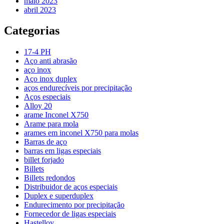
maio 2023
abril 2023
Categorias
17-4 PH
Aço anti abrasão
aço inox
Aço inox duplex
aços endurecíveis por precipitação
Aços especiais
Alloy 20
arame Inconel X750
Arame para mola
arames em inconel X750 para molas
Barras de aço
barras em ligas especiais
billet forjado
Billets
Billets redondos
Distribuidor de aços especiais
Duplex e superduplex
Endurecimento por precipitação
Fornecedor de ligas especiais
Hastelloy