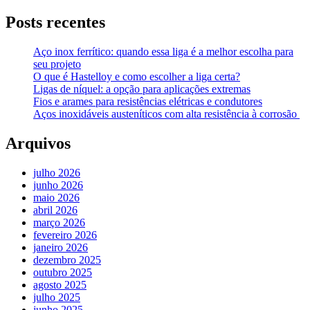
Posts recentes
Aço inox ferrítico: quando essa liga é a melhor escolha para
seu projeto
O que é Hastelloy e como escolher a liga certa?
Ligas de níquel: a opção para aplicações extremas
Fios e arames para resistências elétricas e condutores
Aços inoxidáveis austeníticos com alta resistência à corrosão
Arquivos
julho 2026
junho 2026
maio 2026
abril 2026
março 2026
fevereiro 2026
janeiro 2026
dezembro 2025
outubro 2025
agosto 2025
julho 2025
junho 2025