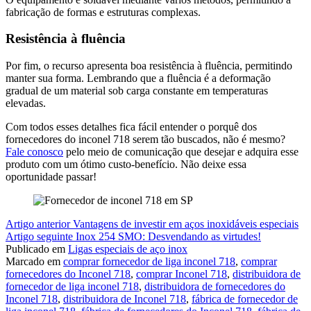
fabricação de formas e estruturas complexas.
Resistência à fluência
Por fim, o recurso apresenta boa resistência à fluência, permitindo
manter sua forma. Lembrando que a fluência é a deformação
gradual de um material sob carga constante em temperaturas
elevadas.
Com todos esses detalhes fica fácil entender o porquê dos
fornecedores do inconel 718 serem tão buscados, não é mesmo?
Fale conosco
pelo meio de comunicação que desejar e adquira esse
produto com um ótimo custo-benefício. Não deixe essa
oportunidade passar!
Continue
Artigo anterior
Vantagens de investir em aços inoxidáveis especiais
Artigo seguinte
Inox 254 SMO: Desvendando as virtudes!
lendo
Publicado em
Ligas especiais de aço inox
Marcado em
comprar fornecedor de liga inconel 718
,
comprar
fornecedores do Inconel 718
,
comprar Inconel 718
,
distribuidora de
fornecedor de liga inconel 718
,
distribuidora de fornecedores do
Inconel 718
,
distribuidora de Inconel 718
,
fábrica de fornecedor de