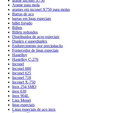
arame Inconel X750
Arame para mola
arames em inconel X750 para molas
Barras de aço
barras em ligas especiais
billet forjado
Billets
Billets redondos
Distribuidor de aços especiais
Duplex e superduplex
Endurecimento por precipitação
Fornecedor de ligas especiais
Hastelloy
Hastelloy C-276
Inconel
Inconel 600
Inconel 625
Inconel 718
Inconel X-750
Inox 254 SMO
inox 630
Inox 904L
Liga Monel
ligas especiais
Ligas especiais de aço inox