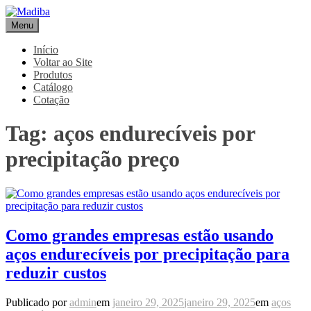
Pular
para
Menu
Madiba
Líder de Importação e Distribuição de Ligas Especiais
o
conteúdo
Início
Voltar ao Site
Produtos
Catálogo
Cotação
Tag:
aços endurecíveis por
precipitação preço
Como grandes empresas estão usando
aços endurecíveis por precipitação para
reduzir custos
Publicado por
admin
em
janeiro 29, 2025
janeiro 29, 2025
em
aços