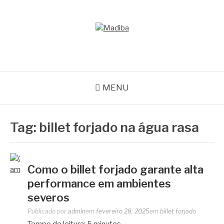
Pular
para
o
MADIBA
conteúdo
Líder de Importação e Distribuição de Ligas Especiais
MENU
Tag:
billet forjado na água rasa
Como o billet forjado garante alta
performance em ambientes
severos
Publicado por
admin
em
fevereiro 28, 2025
em
billet forjado