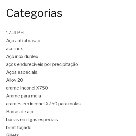
Categorias
17-4 PH
Aço anti abrasão
aço inox
Aço inox duplex
aços endurecíveis por precipitação
Aços especiais
Alloy 20
arame Inconel X750
Arame para mola
arames em inconel X750 para molas
Barras de aço
barras em ligas especiais
billet forjado
Billets