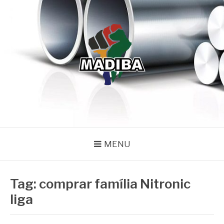
Pular
para
o
conteúdo
MADIBA
Líder de Importação e Distribuição de Ligas Especiais
MENU
Tag:
comprar família Nitronic
liga