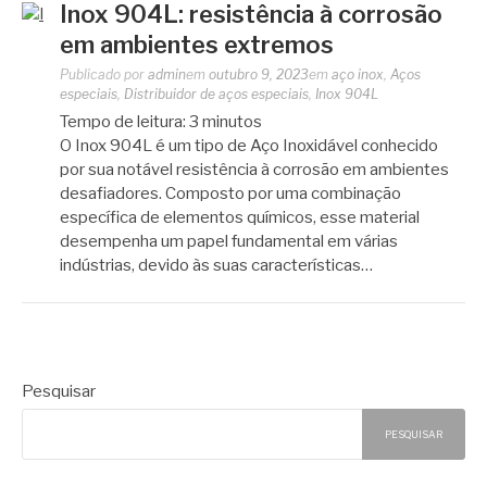
Inox 904L: resistência à corrosão
em ambientes extremos
Publicado por
admin
em
outubro 9, 2023
em
aço inox
,
Aços
especiais
,
Distribuidor de aços especiais
,
Inox 904L
Tempo de leitura:
3
minutos
O Inox 904L é um tipo de Aço Inoxidável conhecido
por sua notável resistência à corrosão em ambientes
desafiadores. Composto por uma combinação
específica de elementos químicos, esse material
desempenha um papel fundamental em várias
indústrias, devido às suas características…
Pesquisar
PESQUISAR