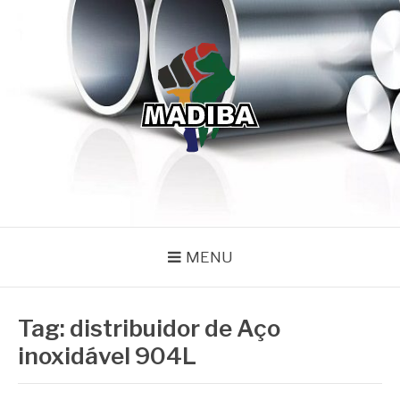
Pular
para
o
conteúdo
MADIBA
Líder de Importação e Distribuição de Ligas Especiais
MENU
Tag:
distribuidor de Aço
inoxidável 904L