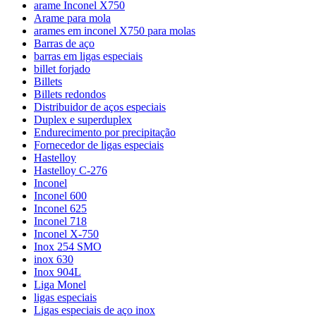
arame Inconel X750
Arame para mola
arames em inconel X750 para molas
Barras de aço
barras em ligas especiais
billet forjado
Billets
Billets redondos
Distribuidor de aços especiais
Duplex e superduplex
Endurecimento por precipitação
Fornecedor de ligas especiais
Hastelloy
Hastelloy C-276
Inconel
Inconel 600
Inconel 625
Inconel 718
Inconel X-750
Inox 254 SMO
inox 630
Inox 904L
Liga Monel
ligas especiais
Ligas especiais de aço inox