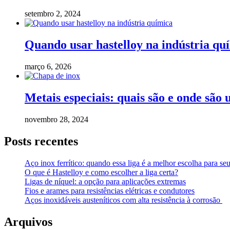
setembro 2, 2024
Quando usar hastelloy na indústria qu
março 6, 2026
Metais especiais: quais são e onde são 
novembro 28, 2024
Posts recentes
Aço inox ferrítico: quando essa liga é a melhor escolha para seu
O que é Hastelloy e como escolher a liga certa?
Ligas de níquel: a opção para aplicações extremas
Fios e arames para resistências elétricas e condutores
Aços inoxidáveis austeníticos com alta resistência à corrosão
Arquivos