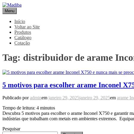
Pular
para
Menu
Madiba
Líder de Importação e Distribuição de Ligas Especiais
o
conteúdo
Início
Voltar ao Site
Produtos
Catálogo
Cotação
Tag:
distribuidor de arame Inc
5 motivos para escolher arame Inconel X7
Publicado por
admin
em
janeiro 29, 2025
janeiro 29, 2025
em
arame I
Tempo de leitura:
4
minutos
Descubra 5 motivos para escolher o arame Inconel X750 e garantir máxi
indústrias que trabalham com metais em ambientes extremos. Equi
Pesquisar