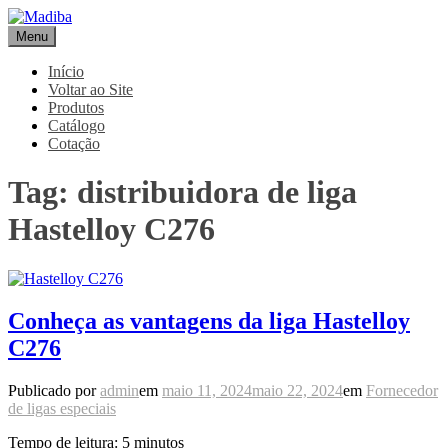
Pular
para
Menu
Madiba
Líder de Importação e Distribuição de Ligas Especiais
o
conteúdo
Início
Voltar ao Site
Produtos
Catálogo
Cotação
Tag:
distribuidora de liga
Hastelloy C276
Conheça as vantagens da liga Hastelloy
C276
Publicado por
admin
em
maio 11, 2024
maio 22, 2024
em
Fornecedor
de ligas especiais
Tempo de leitura:
5
minutos