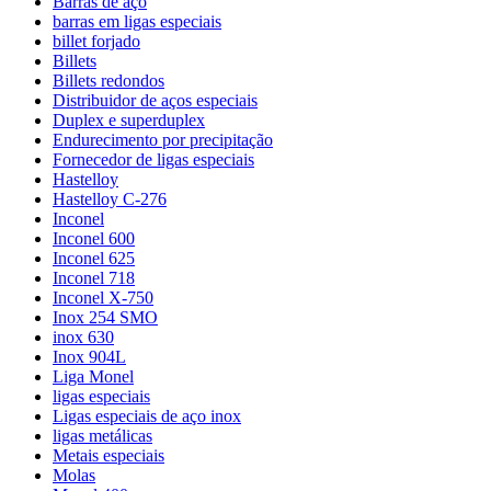
Barras de aço
barras em ligas especiais
billet forjado
Billets
Billets redondos
Distribuidor de aços especiais
Duplex e superduplex
Endurecimento por precipitação
Fornecedor de ligas especiais
Hastelloy
Hastelloy C-276
Inconel
Inconel 600
Inconel 625
Inconel 718
Inconel X-750
Inox 254 SMO
inox 630
Inox 904L
Liga Monel
ligas especiais
Ligas especiais de aço inox
ligas metálicas
Metais especiais
Molas