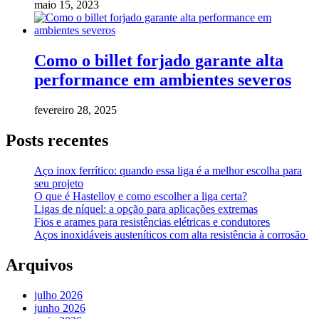
maio 15, 2023
Como o billet forjado garante alta
performance em ambientes severos
fevereiro 28, 2025
Posts recentes
Aço inox ferrítico: quando essa liga é a melhor escolha para
seu projeto
O que é Hastelloy e como escolher a liga certa?
Ligas de níquel: a opção para aplicações extremas
Fios e arames para resistências elétricas e condutores
Aços inoxidáveis austeníticos com alta resistência à corrosão
Arquivos
julho 2026
junho 2026