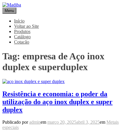
Pular
para
Menu
Madiba
Líder de Importação e Distribuição de Ligas Especiais
o
conteúdo
Início
Voltar ao Site
Produtos
Catálogo
Cotação
Tag:
empresa de Aço inox
duplex e superduplex
Resistência e economia: o poder da
utilização do aço inox duplex e super
duplex
Publicado por
admin
em
março 20, 2025
abril 3, 2025
em
Metais
especiais