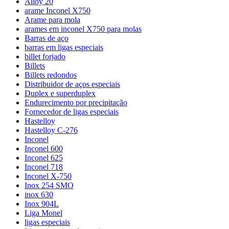
Alloy 20
arame Inconel X750
Arame para mola
arames em inconel X750 para molas
Barras de aço
barras em ligas especiais
billet forjado
Billets
Billets redondos
Distribuidor de aços especiais
Duplex e superduplex
Endurecimento por precipitação
Fornecedor de ligas especiais
Hastelloy
Hastelloy C-276
Inconel
Inconel 600
Inconel 625
Inconel 718
Inconel X-750
Inox 254 SMO
inox 630
Inox 904L
Liga Monel
ligas especiais