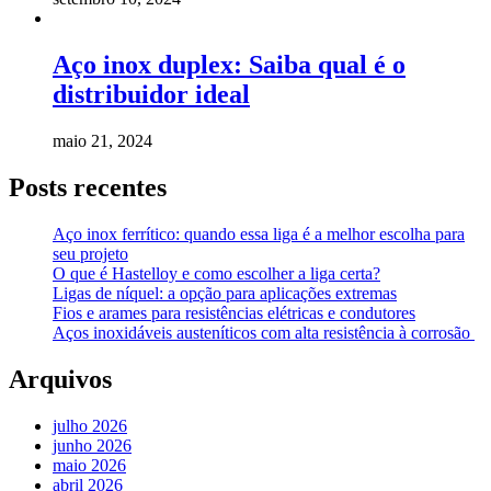
Aço inox duplex: Saiba qual é o
distribuidor ideal
maio 21, 2024
Posts recentes
Aço inox ferrítico: quando essa liga é a melhor escolha para
seu projeto
O que é Hastelloy e como escolher a liga certa?
Ligas de níquel: a opção para aplicações extremas
Fios e arames para resistências elétricas e condutores
Aços inoxidáveis austeníticos com alta resistência à corrosão
Arquivos
julho 2026
junho 2026
maio 2026
abril 2026