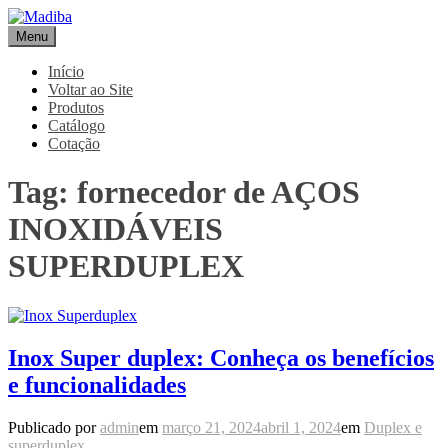
Pular
para
Menu
Madiba
Líder de Importação e Distribuição de Ligas Especiais
o
conteúdo
Início
Voltar ao Site
Produtos
Catálogo
Cotação
Tag:
fornecedor de AÇOS
INOXIDÁVEIS
SUPERDUPLEX
Inox Super duplex: Conheça os benefícios
e funcionalidades
Publicado por
admin
em
março 21, 2024
abril 1, 2024
em
Duplex e
superduplex