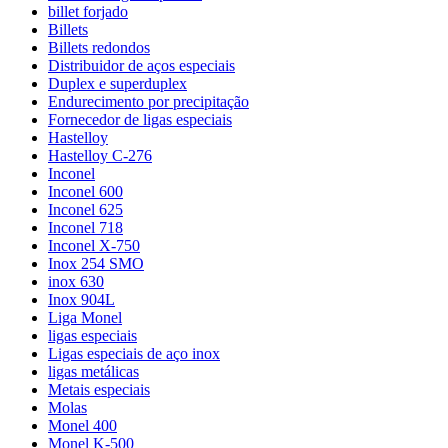
billet forjado
Billets
Billets redondos
Distribuidor de aços especiais
Duplex e superduplex
Endurecimento por precipitação
Fornecedor de ligas especiais
Hastelloy
Hastelloy C-276
Inconel
Inconel 600
Inconel 625
Inconel 718
Inconel X-750
Inox 254 SMO
inox 630
Inox 904L
Liga Monel
ligas especiais
Ligas especiais de aço inox
ligas metálicas
Metais especiais
Molas
Monel 400
Monel K-500