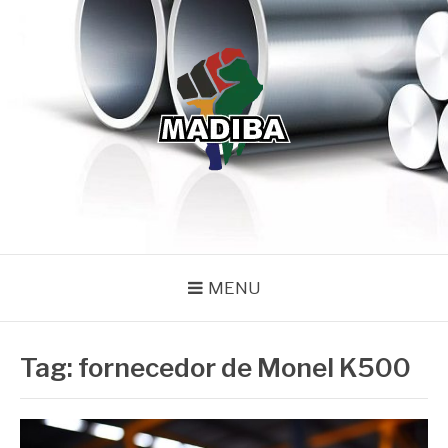
Pular
para
o
conteúdo
MADIBA
Líder de Importação e Distribuição de Ligas Especiais
MENU
Tag:
fornecedor de Monel K500