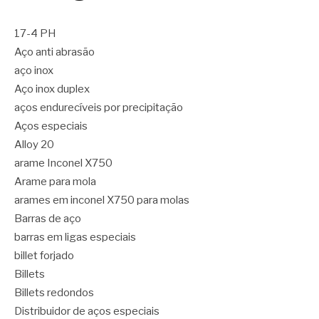
17-4 PH
Aço anti abrasão
aço inox
Aço inox duplex
aços endurecíveis por precipitação
Aços especiais
Alloy 20
arame Inconel X750
Arame para mola
arames em inconel X750 para molas
Barras de aço
barras em ligas especiais
billet forjado
Billets
Billets redondos
Distribuidor de aços especiais