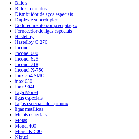
Billets
Billets redondos
Distribuidor de aços especiais
Duplex e superduplex
Endurecimento por precipitação
Fornecedor de ligas especiais
Hastelloy
Hastelloy C-276
Inconel
Inconel 600
Inconel 625
Inconel 718
Inconel X-750
Inox 254 SMO
inox 630
Inox 904L
Liga Monel
ligas especiais
Ligas especiais de aço inox
ligas metálicas
Metais especiais
Molas
Monel 400
Monel K-500
Níquel