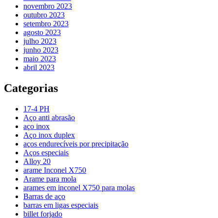
novembro 2023
outubro 2023
setembro 2023
agosto 2023
julho 2023
junho 2023
maio 2023
abril 2023
Categorias
17-4 PH
Aço anti abrasão
aço inox
Aço inox duplex
aços endurecíveis por precipitação
Aços especiais
Alloy 20
arame Inconel X750
Arame para mola
arames em inconel X750 para molas
Barras de aço
barras em ligas especiais
billet forjado