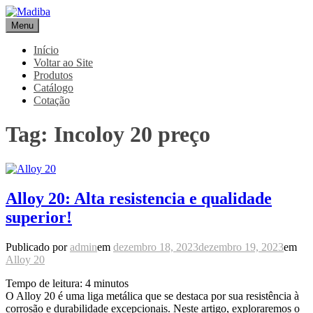
Pular
para
Menu
Madiba
Líder de Importação e Distribuição de Ligas Especiais
o
conteúdo
Início
Voltar ao Site
Produtos
Catálogo
Cotação
Tag:
Incoloy 20 preço
Alloy 20: Alta resistencia e qualidade
superior!
Publicado por
admin
em
dezembro 18, 2023
dezembro 19, 2023
em
Alloy 20
Tempo de leitura:
4
minutos
O Alloy 20 é uma liga metálica que se destaca por sua resistência à
corrosão e durabilidade excepcionais. Neste artigo, exploraremos o