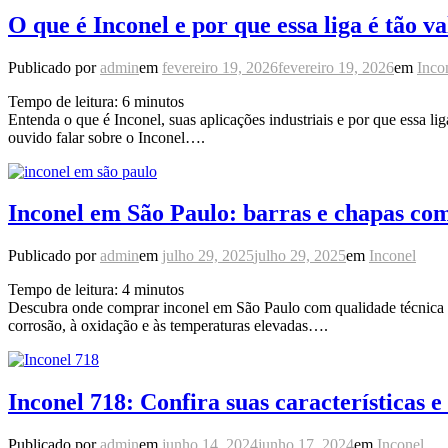
O que é Inconel e por que essa liga é tão va
Publicado por
admin
em
fevereiro 19, 2026
fevereiro 19, 2026
em
Inco
Tempo de leitura:
6
minutos
Entenda o que é Inconel, suas aplicações industriais e por que essa li
ouvido falar sobre o Inconel….
Inconel em São Paulo: barras e chapas com
Publicado por
admin
em
julho 29, 2025
julho 29, 2025
em
Inconel
Tempo de leitura:
4
minutos
Descubra onde comprar inconel em São Paulo com qualidade técnica e 
corrosão, à oxidação e às temperaturas elevadas….
Inconel 718: Confira suas características e
Publicado por
admin
em
junho 14, 2024
junho 17, 2024
em
Inconel