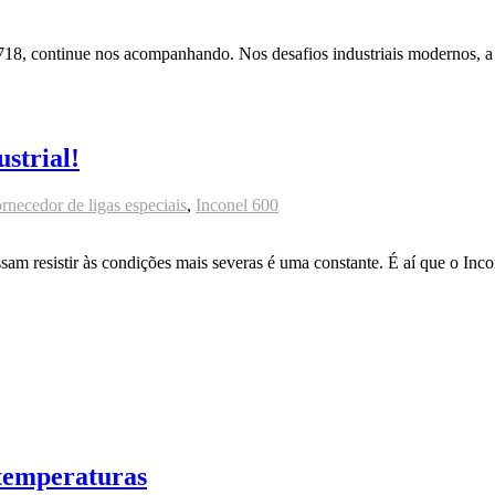
l 718, continue nos acompanhando. Nos desafios industriais modernos, a
strial!
rnecedor de ligas especiais
,
Inconel 600
sam resistir às condições mais severas é uma constante. É aí que o Inco
 temperaturas