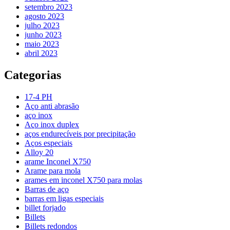
setembro 2023
agosto 2023
julho 2023
junho 2023
maio 2023
abril 2023
Categorias
17-4 PH
Aço anti abrasão
aço inox
Aço inox duplex
aços endurecíveis por precipitação
Aços especiais
Alloy 20
arame Inconel X750
Arame para mola
arames em inconel X750 para molas
Barras de aço
barras em ligas especiais
billet forjado
Billets
Billets redondos