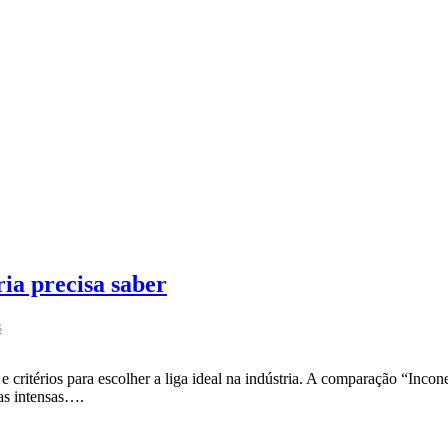
ria precisa saber
s
a e critérios para escolher a liga ideal na indústria. A comparação “Inco
cas intensas….