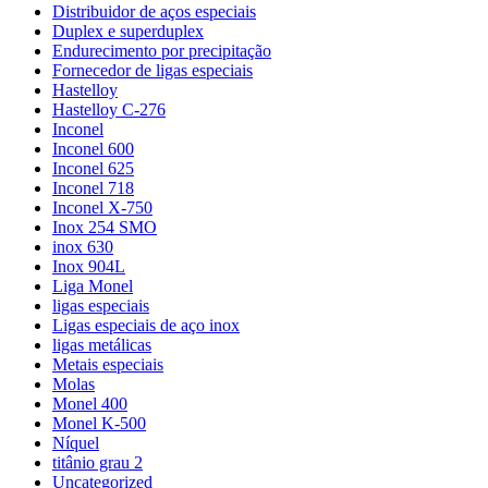
Distribuidor de aços especiais
Duplex e superduplex
Endurecimento por precipitação
Fornecedor de ligas especiais
Hastelloy
Hastelloy C-276
Inconel
Inconel 600
Inconel 625
Inconel 718
Inconel X-750
Inox 254 SMO
inox 630
Inox 904L
Liga Monel
ligas especiais
Ligas especiais de aço inox
ligas metálicas
Metais especiais
Molas
Monel 400
Monel K-500
Níquel
titânio grau 2
Uncategorized