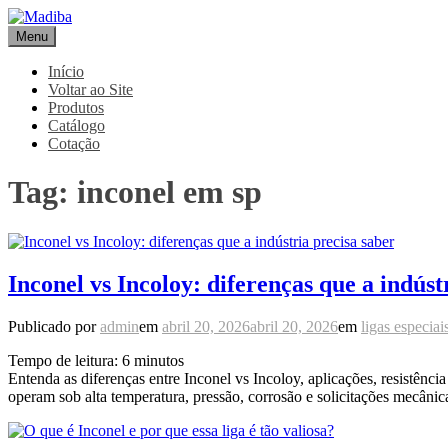
Pular
para
Menu
Madiba
Líder de Importação e Distribuição de Ligas Especiais
o
conteúdo
Início
Voltar ao Site
Produtos
Catálogo
Cotação
Tag:
inconel em sp
Inconel vs Incoloy: diferenças que a indúst
Publicado por
admin
em
abril 20, 2026
abril 20, 2026
em
ligas especiai
Tempo de leitura:
6
minutos
Entenda as diferenças entre Inconel vs Incoloy, aplicações, resistênci
operam sob alta temperatura, pressão, corrosão e solicitações mecâni