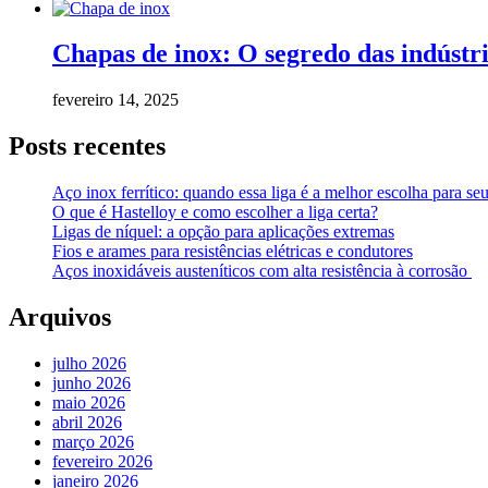
Chapas de inox: O segredo das indústr
fevereiro 14, 2025
Posts recentes
Aço inox ferrítico: quando essa liga é a melhor escolha para seu
O que é Hastelloy e como escolher a liga certa?
Ligas de níquel: a opção para aplicações extremas
Fios e arames para resistências elétricas e condutores
Aços inoxidáveis austeníticos com alta resistência à corrosão
Arquivos
julho 2026
junho 2026
maio 2026
abril 2026
março 2026
fevereiro 2026
janeiro 2026