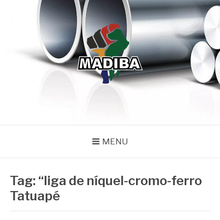
Pular
para
o
conteúdo
MADIBA
Líder de Importação e Distribuição de Ligas Especiais
MENU
Tag:
“liga de níquel-cromo-ferro
Tatuapé