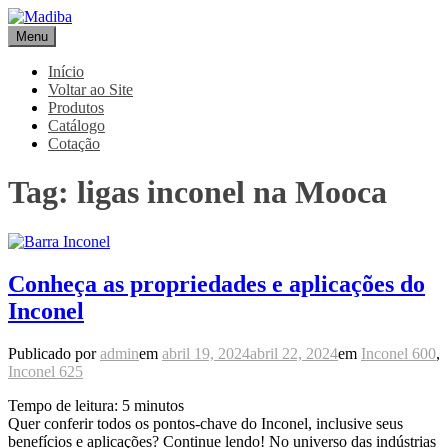
Pular
para
Menu
Madiba
Líder de Importação e Distribuição de Ligas Especiais
o
conteúdo
Início
Voltar ao Site
Produtos
Catálogo
Cotação
Tag:
ligas inconel na Mooca
Conheça as propriedades e aplicações do
Inconel
Publicado por
admin
em
abril 19, 2024
abril 22, 2024
em
Inconel 600
,
Inconel 625
Tempo de leitura:
5
minutos
Quer conferir todos os pontos-chave do Inconel, inclusive seus
benefícios e aplicações? Continue lendo! No universo das indústrias