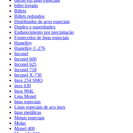
barras em ligas especiais
billet forjado
Billets
Billets redondos
Distribuidor de aços especiais
Duplex e superduplex
Endurecimento por precipitação
Fornecedor de ligas especiais
Hastelloy
Hastelloy C-276
Inconel
Inconel 600
Inconel 625
Inconel 718
Inconel X-750
Inox 254 SMO
inox 630
Inox 904L
Liga Monel
ligas especiais
Ligas especiais de aço inox
ligas metálicas
Metais especiais
Molas
Monel 400