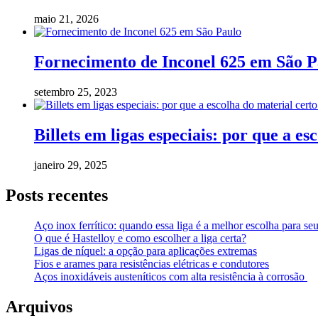
maio 21, 2026
Fornecimento de Inconel 625 em São P
setembro 25, 2023
Billets em ligas especiais: por que a 
janeiro 29, 2025
Posts recentes
Aço inox ferrítico: quando essa liga é a melhor escolha para seu
O que é Hastelloy e como escolher a liga certa?
Ligas de níquel: a opção para aplicações extremas
Fios e arames para resistências elétricas e condutores
Aços inoxidáveis austeníticos com alta resistência à corrosão
Arquivos