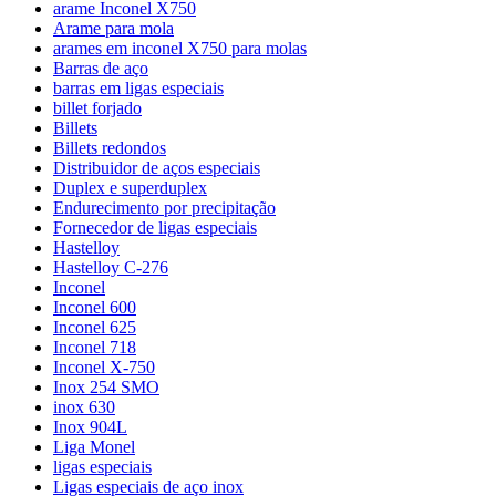
arame Inconel X750
Arame para mola
arames em inconel X750 para molas
Barras de aço
barras em ligas especiais
billet forjado
Billets
Billets redondos
Distribuidor de aços especiais
Duplex e superduplex
Endurecimento por precipitação
Fornecedor de ligas especiais
Hastelloy
Hastelloy C-276
Inconel
Inconel 600
Inconel 625
Inconel 718
Inconel X-750
Inox 254 SMO
inox 630
Inox 904L
Liga Monel
ligas especiais
Ligas especiais de aço inox