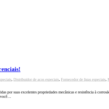
enciais!
speciais
,
Distribuidor de aços especiais
,
Fornecedor de ligas especiais
,
das por suas excelentes propriedades mecânicas e resistência à corros
de você…