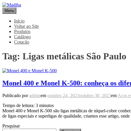
Pular
para
Menu
Madiba
Líder de Importação e Distribuição de Ligas Especiais
o
conteúdo
Início
Voltar ao Site
Produtos
Catálogo
Cotação
Tag:
Ligas metálicas São Paulo
Monel 400 e Monel K-500: conheça os difer
Publicado por
admin
em
outubro 24, 2023
outubro 30, 2023
em
Aços e
Tempo de leitura:
3
minutos
Monel 400 e Monel K-500 são ligas metálicas de níquel-cobre conheci
de ligas especiais e superligas de qualidade, criamos esse artigo, on
Pesquisar