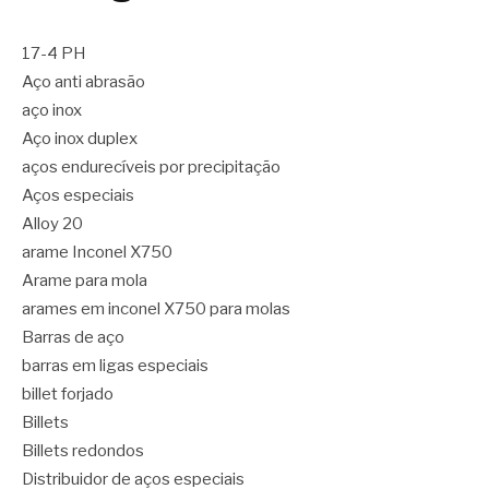
17-4 PH
Aço anti abrasão
aço inox
Aço inox duplex
aços endurecíveis por precipitação
Aços especiais
Alloy 20
arame Inconel X750
Arame para mola
arames em inconel X750 para molas
Barras de aço
barras em ligas especiais
billet forjado
Billets
Billets redondos
Distribuidor de aços especiais