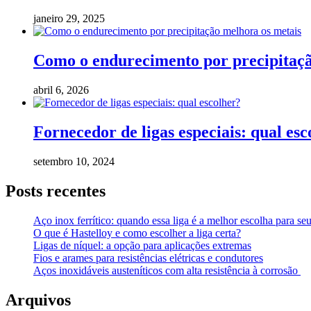
janeiro 29, 2025
Como o endurecimento por precipitaçã
abril 6, 2026
Fornecedor de ligas especiais: qual esc
setembro 10, 2024
Posts recentes
Aço inox ferrítico: quando essa liga é a melhor escolha para seu
O que é Hastelloy e como escolher a liga certa?
Ligas de níquel: a opção para aplicações extremas
Fios e arames para resistências elétricas e condutores
Aços inoxidáveis austeníticos com alta resistência à corrosão
Arquivos