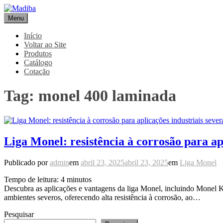
Pular
para
Menu
Madiba
Líder de Importação e Distribuição de Ligas Especiais
o
conteúdo
Início
Voltar ao Site
Produtos
Catálogo
Cotação
Tag:
monel 400 laminada
Liga Monel: resistência à corrosão para ap
Publicado por
admin
em
abril 23, 2025
abril 23, 2025
em
Liga Monel
Tempo de leitura:
4
minutos
Descubra as aplicações e vantagens da liga Monel, incluindo Monel K
ambientes severos, oferecendo alta resistência à corrosão, ao…
Pesquisar