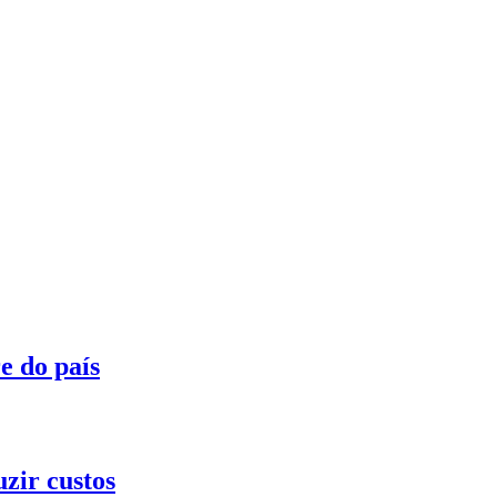
e do país
zir custos