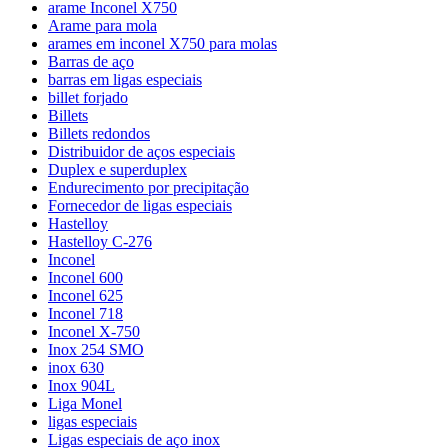
arame Inconel X750
Arame para mola
arames em inconel X750 para molas
Barras de aço
barras em ligas especiais
billet forjado
Billets
Billets redondos
Distribuidor de aços especiais
Duplex e superduplex
Endurecimento por precipitação
Fornecedor de ligas especiais
Hastelloy
Hastelloy C-276
Inconel
Inconel 600
Inconel 625
Inconel 718
Inconel X-750
Inox 254 SMO
inox 630
Inox 904L
Liga Monel
ligas especiais
Ligas especiais de aço inox