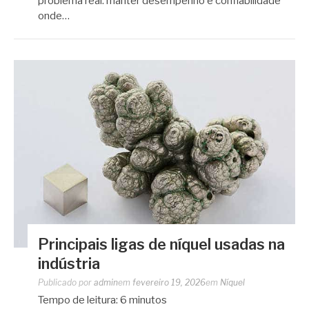
problema real: manter desempenho e confiabilidade
onde…
Principais ligas de níquel usadas na
indústria
Publicado por
admin
em
fevereiro 19, 2026
em
Níquel
Tempo de leitura:
6
minutos