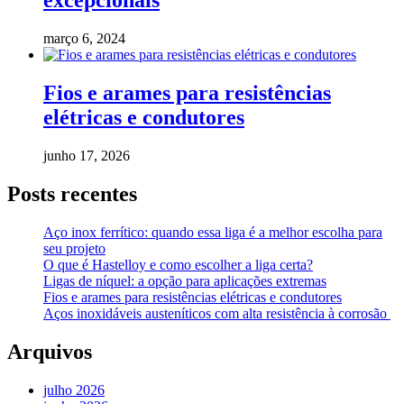
excepcionais
março 6, 2024
Fios e arames para resistências
elétricas e condutores
junho 17, 2026
Posts recentes
Aço inox ferrítico: quando essa liga é a melhor escolha para
seu projeto
O que é Hastelloy e como escolher a liga certa?
Ligas de níquel: a opção para aplicações extremas
Fios e arames para resistências elétricas e condutores
Aços inoxidáveis austeníticos com alta resistência à corrosão
Arquivos
julho 2026