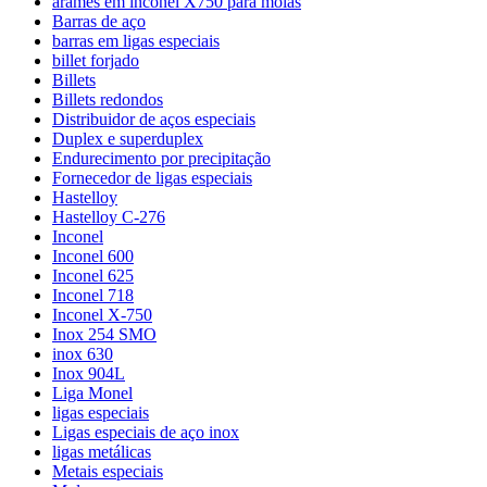
arames em inconel X750 para molas
Barras de aço
barras em ligas especiais
billet forjado
Billets
Billets redondos
Distribuidor de aços especiais
Duplex e superduplex
Endurecimento por precipitação
Fornecedor de ligas especiais
Hastelloy
Hastelloy C-276
Inconel
Inconel 600
Inconel 625
Inconel 718
Inconel X-750
Inox 254 SMO
inox 630
Inox 904L
Liga Monel
ligas especiais
Ligas especiais de aço inox
ligas metálicas
Metais especiais