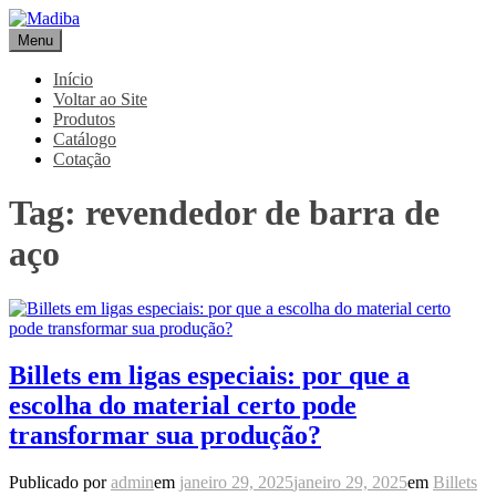
Pular
para
Menu
Madiba
Líder de Importação e Distribuição de Ligas Especiais
o
conteúdo
Início
Voltar ao Site
Produtos
Catálogo
Cotação
Tag:
revendedor de barra de
aço
Billets em ligas especiais: por que a
escolha do material certo pode
transformar sua produção?
Publicado por
admin
em
janeiro 29, 2025
janeiro 29, 2025
em
Billets