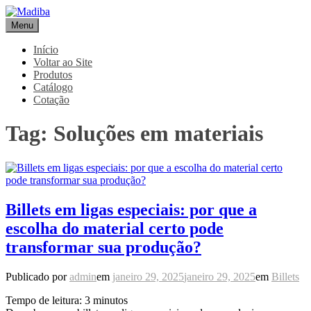
Pular
para
Menu
Madiba
Líder de Importação e Distribuição de Ligas Especiais
o
conteúdo
Início
Voltar ao Site
Produtos
Catálogo
Cotação
Tag:
Soluções em materiais
Billets em ligas especiais: por que a
escolha do material certo pode
transformar sua produção?
Publicado por
admin
em
janeiro 29, 2025
janeiro 29, 2025
em
Billets
Tempo de leitura:
3
minutos