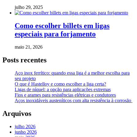
julho 29, 2025
Como escolher billets em ligas
especiais para forjamento
maio 21, 2026
Posts recentes
Aço inox ferrítico: quando essa liga é a melhor escolha para
seu projeto
O que é Hastelloy e como escolher a liga certa?
Ligas de níquel: a opção para aplicações extremas
Fios e arames para resistências elétricas e condutores
Aços inoxidáveis austeníticos com alta resistência à corrosão
Arquivos
julho 2026
junho 2026