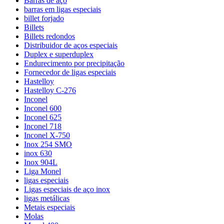
Barras de aço
barras em ligas especiais
billet forjado
Billets
Billets redondos
Distribuidor de aços especiais
Duplex e superduplex
Endurecimento por precipitação
Fornecedor de ligas especiais
Hastelloy
Hastelloy C-276
Inconel
Inconel 600
Inconel 625
Inconel 718
Inconel X-750
Inox 254 SMO
inox 630
Inox 904L
Liga Monel
ligas especiais
Ligas especiais de aço inox
ligas metálicas
Metais especiais
Molas