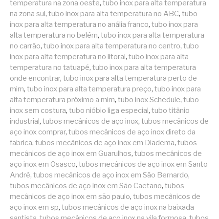
temperatura na zona oeste
,
tubo inox para alta temperatura
na zona sul
,
tubo inox para alta temperatura no ABC
,
tubo
inox para alta temperatura no anália franco
,
tubo inox para
alta temperatura no belém
,
tubo inox para alta temperatura
no carrão
,
tubo inox para alta temperatura no centro
,
tubo
inox para alta temperatura no litoral
,
tubo inox para alta
temperatura no tatuapé
,
tubo inox para alta temperatura
onde encontrar
,
tubo inox para alta temperatura perto de
mim
,
tubo inox para alta temperatura preço
,
tubo inox para
alta temperatura próximo a mim
,
tubo inox Schedule
,
tubo
inox sem costura
,
tubo nióbio liga especial
,
tubo titânio
industrial
,
tubos mecânicos de aço inox
,
tubos mecânicos de
aço inox comprar
,
tubos mecânicos de aço inox direto da
fabrica
,
tubos mecânicos de aço inox em Diadema
,
tubos
mecânicos de aço inox em Guarulhos
,
tubos mecânicos de
aço inox em Osasco
,
tubos mecânicos de aço inox em Santo
André
,
tubos mecânicos de aço inox em São Bernardo
,
tubos mecânicos de aço inox em São Caetano
,
tubos
mecânicos de aço inox em são paulo
,
tubos mecânicos de
aço inox em sp
,
tubos mecânicos de aço inox na baixada
santista
,
tubos mecânicos de aço inox na vila formosa
,
tubos