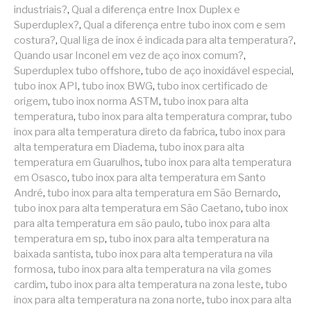
industriais?
,
Qual a diferença entre Inox Duplex e
Superduplex?
,
Qual a diferença entre tubo inox com e sem
costura?
,
Qual liga de inox é indicada para alta temperatura?
,
Quando usar Inconel em vez de aço inox comum?
,
Superduplex tubo offshore
,
tubo de aço inoxidável especial
,
tubo inox API
,
tubo inox BWG
,
tubo inox certificado de
origem
,
tubo inox norma ASTM
,
tubo inox para alta
temperatura
,
tubo inox para alta temperatura comprar
,
tubo
inox para alta temperatura direto da fabrica
,
tubo inox para
alta temperatura em Diadema
,
tubo inox para alta
temperatura em Guarulhos
,
tubo inox para alta temperatura
em Osasco
,
tubo inox para alta temperatura em Santo
André
,
tubo inox para alta temperatura em São Bernardo
,
tubo inox para alta temperatura em São Caetano
,
tubo inox
para alta temperatura em são paulo
,
tubo inox para alta
temperatura em sp
,
tubo inox para alta temperatura na
baixada santista
,
tubo inox para alta temperatura na vila
formosa
,
tubo inox para alta temperatura na vila gomes
cardim
,
tubo inox para alta temperatura na zona leste
,
tubo
inox para alta temperatura na zona norte
,
tubo inox para alta