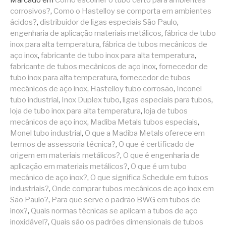
Marcado em
Como escolher o tubo certo para ambientes
corrosivos?
,
Como o Hastelloy se comporta em ambientes
ácidos?
,
distribuidor de ligas especiais São Paulo
,
engenharia de aplicação materiais metálicos
,
fábrica de tubo
inox para alta temperatura
,
fábrica de tubos mecânicos de
aço inox
,
fabricante de tubo inox para alta temperatura
,
fabricante de tubos mecânicos de aço inox
,
fornecedor de
tubo inox para alta temperatura
,
fornecedor de tubos
mecânicos de aço inox
,
Hastelloy tubo corrosão
,
Inconel
tubo industrial
,
Inox Duplex tubo
,
ligas especiais para tubos
,
loja de tubo inox para alta temperatura
,
loja de tubos
mecânicos de aço inox
,
Madiba Metals tubos especiais
,
Monel tubo industrial
,
O que a Madiba Metals oferece em
termos de assessoria técnica?
,
O que é certificado de
origem em materiais metálicos?
,
O que é engenharia de
aplicação em materiais metálicos?
,
O que é um tubo
mecânico de aço inox?
,
O que significa Schedule em tubos
industriais?
,
Onde comprar tubos mecânicos de aço inox em
São Paulo?
,
Para que serve o padrão BWG em tubos de
inox?
,
Quais normas técnicas se aplicam a tubos de aço
inoxidável?
,
Quais são os padrões dimensionais de tubos