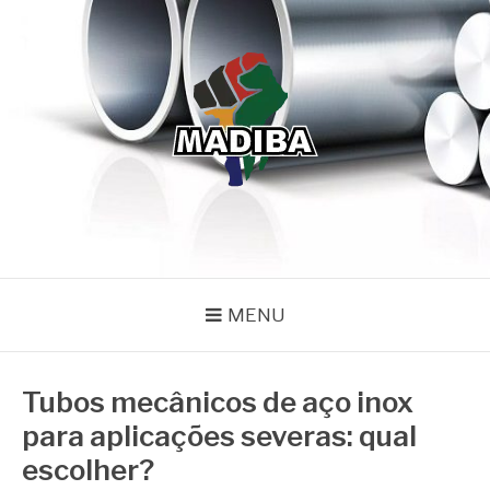
Pular
para
o
conteúdo
MADIBA
Líder de Importação e Distribuição de Ligas Especiais
MENU
Tubos mecânicos de aço inox
para aplicações severas: qual
escolher?