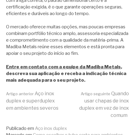
com a liga correta, o padrão dimensional certo e a
certificação exigida, é o que garante operações seguras,
eficientes e duráveis ao longo do tempo.
O mercado oferece muitas opções, mas poucas empresas
combinam portfólio técnico amplo, assessoria especializada
e comprometimento com a qualidade da matéria-prima. A
Madiba Metals reúne esses elementos e está pronta para
apoiar o seu projeto do início ao fim.
Entre em contato com a equipe da Madiba Metals
,
descreva sua aplicação e receba a indicação técnica
mais adequada para o seu projeto.
Continue
Aço inox
Quando
Artigo anterior
Artigo seguinte
duplex e superduplex
usar chapas de inox
em ambientes severos
duplex em vez de inox
lendo
comum
Publicado em
Aço inox duplex