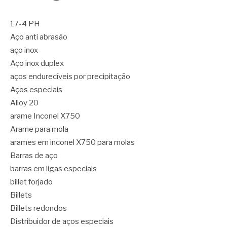
17-4 PH
Aço anti abrasão
aço inox
Aço inox duplex
aços endurecíveis por precipitação
Aços especiais
Alloy 20
arame Inconel X750
Arame para mola
arames em inconel X750 para molas
Barras de aço
barras em ligas especiais
billet forjado
Billets
Billets redondos
Distribuidor de aços especiais