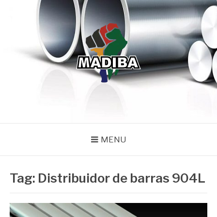
Pular
para
o
conteúdo
MADIBA
Líder de Importação e Distribuição de Ligas Especiais
MENU
Tag:
Distribuidor de barras 904L