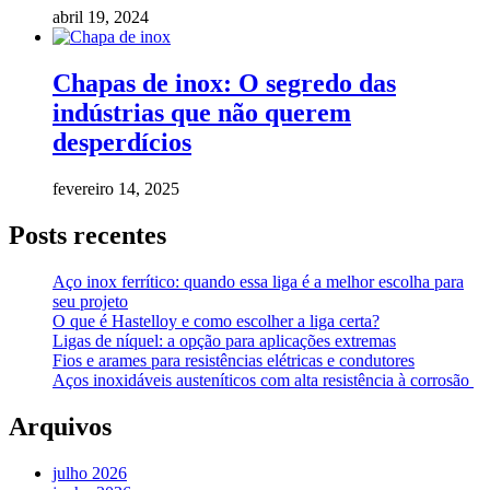
abril 19, 2024
Chapas de inox: O segredo das
indústrias que não querem
desperdícios
fevereiro 14, 2025
Posts recentes
Aço inox ferrítico: quando essa liga é a melhor escolha para
seu projeto
O que é Hastelloy e como escolher a liga certa?
Ligas de níquel: a opção para aplicações extremas
Fios e arames para resistências elétricas e condutores
Aços inoxidáveis austeníticos com alta resistência à corrosão
Arquivos
julho 2026