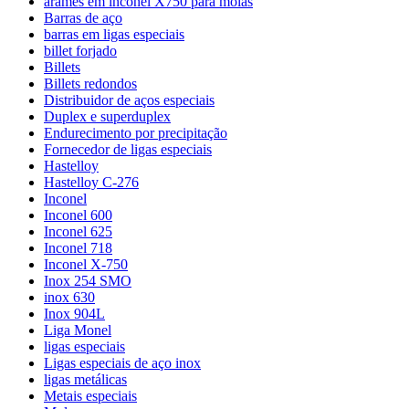
arames em inconel X750 para molas
Barras de aço
barras em ligas especiais
billet forjado
Billets
Billets redondos
Distribuidor de aços especiais
Duplex e superduplex
Endurecimento por precipitação
Fornecedor de ligas especiais
Hastelloy
Hastelloy C-276
Inconel
Inconel 600
Inconel 625
Inconel 718
Inconel X-750
Inox 254 SMO
inox 630
Inox 904L
Liga Monel
ligas especiais
Ligas especiais de aço inox
ligas metálicas
Metais especiais