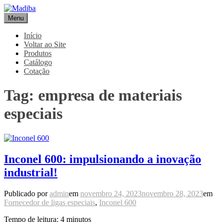
Pular
para
Menu
Madiba
Líder de Importação e Distribuição de Ligas Especiais
o
conteúdo
Início
Voltar ao Site
Produtos
Catálogo
Cotação
Tag:
empresa de materiais
especiais
Inconel 600: impulsionando a inovação
industrial!
Publicado por
admin
em
novembro 24, 2023
novembro 28, 2023
em
Fornecedor de ligas especiais
,
Inconel 600
Tempo de leitura:
4
minutos