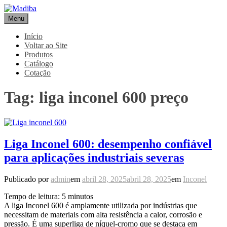
Pular
para
Menu
Madiba
Líder de Importação e Distribuição de Ligas Especiais
o
conteúdo
Início
Voltar ao Site
Produtos
Catálogo
Cotação
Tag:
liga inconel 600 preço
Liga Inconel 600: desempenho confiável
para aplicações industriais severas
Publicado por
admin
em
abril 28, 2025
abril 28, 2025
em
Inconel
Tempo de leitura:
5
minutos
A liga Inconel 600 é amplamente utilizada por indústrias que
necessitam de materiais com alta resistência a calor, corrosão e
pressão. É uma superliga de níquel-cromo que se destaca em