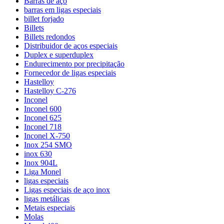
Barras de aço
barras em ligas especiais
billet forjado
Billets
Billets redondos
Distribuidor de aços especiais
Duplex e superduplex
Endurecimento por precipitação
Fornecedor de ligas especiais
Hastelloy
Hastelloy C-276
Inconel
Inconel 600
Inconel 625
Inconel 718
Inconel X-750
Inox 254 SMO
inox 630
Inox 904L
Liga Monel
ligas especiais
Ligas especiais de aço inox
ligas metálicas
Metais especiais
Molas